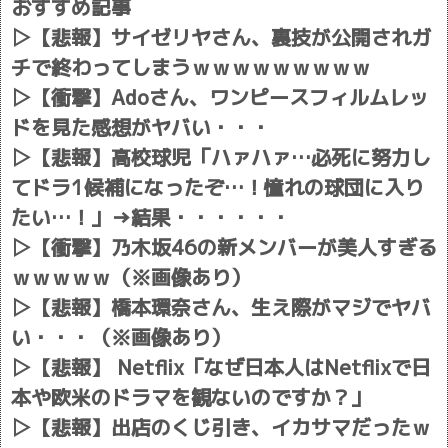
おすすめ記事
▷
【悲報】サイゼリヤさん、裏技が公開されガ
チで終わってしまうｗｗｗｗｗｗｗｗｗ
▷
【衝撃】Adoさん、ワンピースフィルムレッ
ドを見た感想がヤバい・・・
▷
【悲報】高校球児「ハァハァ…必死に努力し
てドラ1候補になったぞ…！憧れの球団に入り
たい…！」→結果・・・・・・
▷
【衝撃】乃木坂46の新メンバーが美人すぎる
ｗｗｗｗｗ（※画像あり）
▷
【悲報】橋本環奈さん、生え際がマジでヤバ
い・・・（※画像あり）
▷
【悲報】 Netflix「なぜ日本人はNetflixで日
本や欧米のドラマを観ないのですか？」
▷
【悲報】出店のくじ引き、イカサマだったｗ