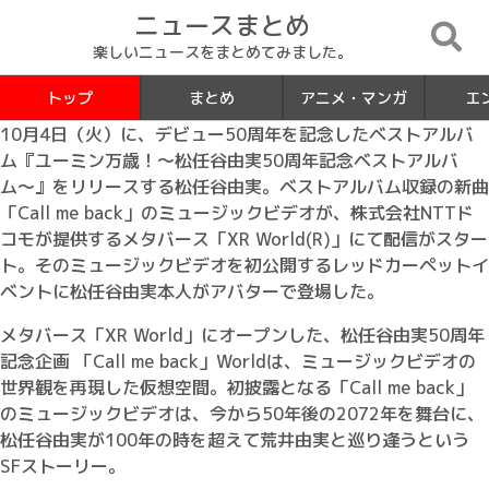
ニュースまとめ
楽しいニュースをまとめてみました。
トップ
まとめ
アニメ・マンガ
エ
10月4日（火）に、デビュー50周年を記念したベストアルバ
ム『ユーミン万歳！〜松任谷由実50周年記念ベストアルバ
ム〜』をリリースする松任谷由実。ベストアルバム収録の新曲
「Call me back」のミュージックビデオが、株式会社NTTド
コモが提供するメタバース「XR World(R)」にて配信がスター
ト。そのミュージックビデオを初公開するレッドカーペットイ
ベントに松任谷由実本人がアバターで登場した。
メタバース「XR World」にオープンした、松任谷由実50周年
記念企画 「Call me back」Worldは、ミュージックビデオの
世界観を再現した仮想空間。初披露となる「Call me back」
のミュージックビデオは、今から50年後の2072年を舞台に、
松任谷由実が100年の時を超えて荒井由実と巡り逢うという
SFストーリー。