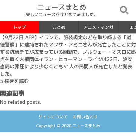
ニュースまとめ
楽しいニュースをまとめてみました。
トップ
まとめ
アニメ・マンガ
エ
【9月22日 AFP】イランで、服装規定などを取り締まる「道
徳警察」に逮捕されたマフサ・アミニさんが死亡したことに対
する抗議デモが広まっている問題で、ノルウェー・オスロに拠
点を置く人権団体イラン・ヒューマン・ライツは22日、治安
当局の弾圧により少なくとも31人の民間人が死亡したと発表
した。
≫続きを読む
関連記事
No related posts.
サイトについて
お問い合わせ
Copyright © 2020
ニュースまとめ