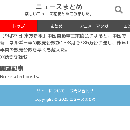
ニュースまとめ
楽しいニュースをまとめてみました。
トップ
まとめ
アニメ・マンガ
エ
【9月23日 東方新報】中国自動車工業協会によると、中国で
新エネルギー車の販売台数が1～8月で386万台に達し、昨年1
年間の販売台数を早くも超えた。
≫続きを読む
関連記事
No related posts.
サイトについて
お問い合わせ
Copyright © 2020
ニュースまとめ