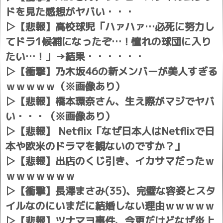
ドを見た感想がヤバい・・・
▷
【悲報】高校球児「ハァハァ…必死に努力し
てドラ1候補になったぞ…！憧れの球団に入り
たい…！」→結果・・・・・・
▷
【衝撃】乃木坂46の新メンバーが美人すぎる
ｗｗｗｗｗ（※画像あり）
▷
【悲報】橋本環奈さん、生え際がマジでヤバ
い・・・（※画像あり）
▷
【悲報】 Netflix「なぜ日本人はNetflixで日
本や欧米のドラマを観ないのですか？」
▷
【悲報】出店のくじ引き、イカサマだったｗ
ｗｗｗｗｗｗｗ
▷
【衝撃】長澤まさみ(35)、完璧な容姿とスタ
イルなのにいまだに結婚しない理由ｗｗｗｗｗ
▷
【悲報】ツナマヨ事件、今更だけどなぜ炎上