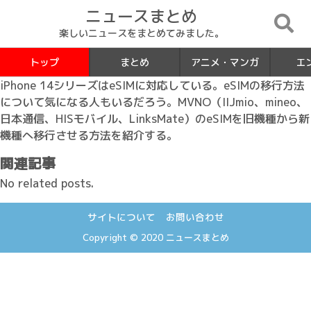
ニュースまとめ
楽しいニュースをまとめてみました。
トップ
まとめ
アニメ・マンガ
エ
iPhone 14シリーズはeSIMに対応している。eSIMの移行方法
について気になる人もいるだろう。MVNO（IIJmio、mineo、
日本通信、HISモバイル、LinksMate）のeSIMを旧機種から新
機種へ移行させる方法を紹介する。
関連記事
No related posts.
サイトについて
お問い合わせ
Copyright © 2020
ニュースまとめ