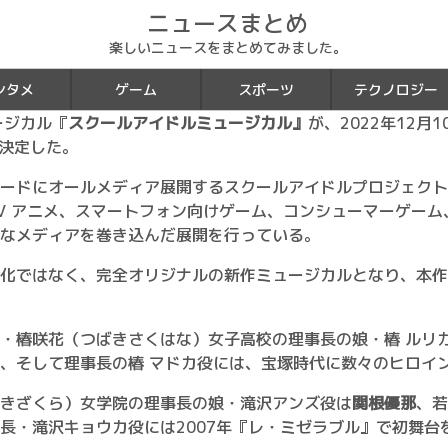
ニュースまとめ
楽しいニュースをまとめてみました。
ンタメ
ゲーム
スポーツ
テクノロジー
ージカル『
スクールアイドルミュージカル』
が、2022年12月1
が決定した。
ドにオールメディア展開するスクールアイドルプロジェクト。スク
TV アニメ、スマートフォン向けゲーム、コンシューマーゲー
なメディアを巻き込んだ展開を行っている。
化ではなく、完全オリジナルの新作ミュージカルとなり、本作
・椿咲花（つばきさくはな）女子高校の理事長の娘・椿 ルリ
、そして理事長の椿 マドカ役には、宝塚時代に数々のヒロイ
きざくら）女学院の理事長の娘・滝沢アンズ役は
関根優那
、若
長・滝沢キョウカ役には2007年『レ・ミゼラブル』で初舞台