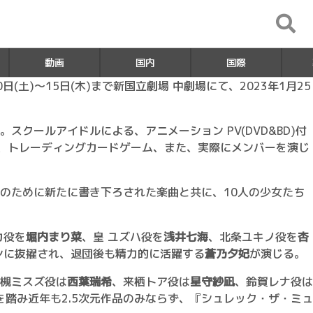
動画
国内
国際
0日(土)～15日(木)まで新国立劇場 中劇場にて、2023年1月25
ールアイドルによる、アニメーション PV(DVD&BD)付
ム、トレーディングカードゲーム、また、実際にメンバーを演じ
のために新たに書き下ろされた楽曲と共に、10人の少女たち
カ役を
堀内まり菜
、皇 ユズハ役を
浅井七海
、北条ユキノ役を
杏
ンに抜擢され、退団後も精力的に活躍する
蒼乃夕妃
が演じる。
槻ミスズ役は
西葉瑞希
、来栖トア役は
星守紗凪
、鈴賀レナ役は
を踏み近年も2.5次元作品のみならず、『シュレック・ザ・ミュ