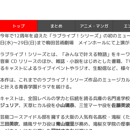
トップ
まとめ
アニメ・マンガ
エ
今年で12周年を迎えた「ラブライブ！シリーズ」の初のミュ
日(水)～29日(日)まで梅田芸術劇場 メインホールにて上演
ラブライブ！シリーズとは、「みんなで叶える物語」をキーワー
音楽 CD リリースのほか、雑誌・小説をはじめとした書籍、
るキャストによるライブイベントやラジオ、生配信など、様々
本作は、これまでのラブライブ！シリーズ作品のミュージカル
と叶える青春学園ドラマを届ける。
キャストは、全国レベルの学力と伝統を誇る兵庫の名門進学校
ジュリア
、天草ヒカル役を
小山璃奈
、三笠マーヤ役を
佐藤美波
芸能コースアイドル部を擁する大阪の人気有名高校・滝桜（た
三田美吹
、晴風サヤカ役は
青山瑠里
が務め、滝桜女学院の理事