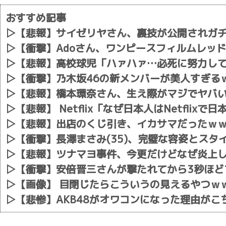
おすすめ記事
▷
【悲報】サイゼリヤさん、裏技が公開されガ
▷
【衝撃】Adoさん、ワンピースフィルムレッ
▷
【悲報】高校球児「ハァハァ…必死に努力し
▷
【衝撃】乃木坂46の新メンバーが美人すぎる
▷
【悲報】橋本環奈さん、生え際がマジでヤバ
▷
【悲報】 Netflix「なぜ日本人はNetfli
▷
【悲報】出店のくじ引き、イカサマだったｗ
▷
【衝撃】長澤まさみ(35)、完璧な容姿とス
▷
【悲報】ツナマヨ事件、今更だけどなぜ炎上
▷
【衝撃】安倍晋三さんが撃たれてから3秒ほど
▷
【画像】 目閉じたらこういうの見えるやつｗ
▷
【悲惨】AKB48がオワコンになった理由がこ