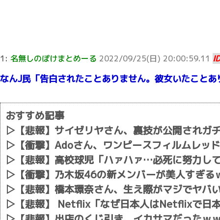
1:
名無しのぽけまとめーる
2022/09/25(日) 20:00:59.11
I
なんJ民「告白されたことありません。彼女いたことあ
おすすめ記事
▷
【悲報】サイゼリヤさん、裏技が公開されガ
▷
【衝撃】Adoさん、ワンピースフィルムレッ
▷
【悲報】高校球児「ハァハァ…必死に努力し
▷
【衝撃】乃木坂46の新メンバーが美人すぎる
▷
【悲報】橋本環奈さん、生え際がマジでヤバ
▷
【悲報】 Netflix「なぜ日本人はNetfli
▷
【悲報】出店のくじ引き、イカサマだったｗ