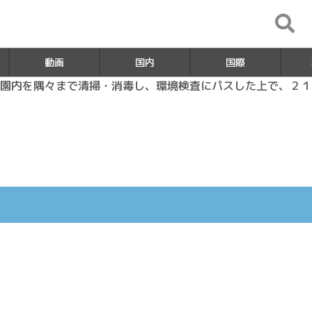
動画
国内
国際
園内を隅々まで清掃・消毒し、環境検査にパスした上で、２１