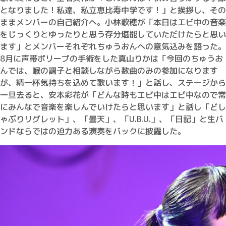
となりました！私達、私立恵比寿中学です！」と挨拶し、その
ままメンバーの自己紹介へ。小林歌穂が「本日はエビ中の音楽
をじっくりとゆったりと思う存分堪能していただけたらと思い
ます」とメンバーそれぞれちゅうおんへの意気込みを語った。
8月に声帯ポリープの手術をした真山りかは「今回のちゅうお
んでは、喉の調子と相談しながら数曲のみの参加になります
が、精一杯気持ちを込めて歌います！」と話し、ステージから
一旦去ると、安本彩花が「どんな時もエビ中はエビ中なので常
にみんなで音楽を楽しんでいけたらと思います」と話し「どし
ゃぶりリグレット」、「曇天」、「U.B.U.」、「日記」と生バ
ンドならではの迫力ある演奏をバックに披露した。