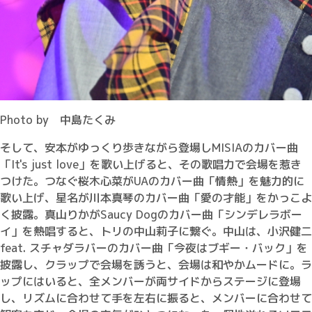
Photo by 中島たくみ
そして、安本がゆっくり歩きながら登場しMISIAのカバー曲
「It's just love」を歌い上げると、その歌唱力で会場を惹き
つけた。つなぐ桜木心菜がUAのカバー曲「情熱」を魅力的に
歌い上げ、星名が川本真琴のカバー曲「愛の才能」をかっこよ
く披露。真山りかがSaucy Dogのカバー曲「シンデレラボー
イ」を熱唱すると、トリの中山莉子に繋ぐ。中山は、小沢健二
feat. スチャダラバーのカバー曲「今夜はブギー・バック」を
披露し、クラップで会場を誘うと、会場は和やかムードに。ラ
ップにはいると、全メンバーが両サイドからステージに登場
し、リズムに合わせて手を左右に振ると、メンバーに合わせて