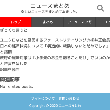
ニュースまとめ
楽しいニュースをまとめてみました。
トップ
まとめ
アニメ・マンガ
エ
ざっくり言うと
ユニクロなどを展開するファーストリテイリングの柳井正会長
日本の経済状況について「構造的に転換しないとだめでしょ」
と指摘
政府の経済対策は「小手先のお金を配ることだけ」でいいのか
と苦言を呈した
記事を読む
関連記事
No related posts.
サイトについて
お問い合わせ
Copyright © 2020
ニュースまとめ