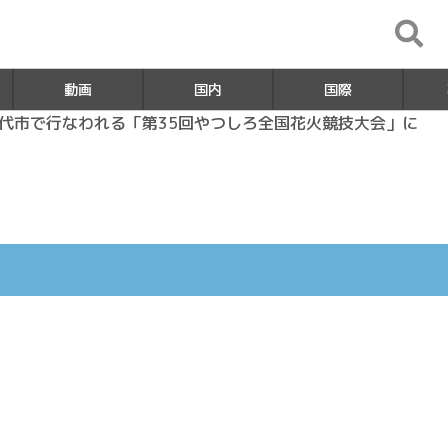
動画
国内
国際
県八代市で行なわれる「第35回やつしろ全国花火競技大会」に