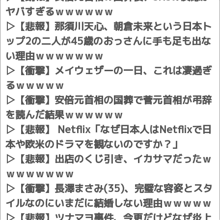
ヤバすぎるｗｗｗｗｗｗ
▷
【悲報】那須川天心、朝倉未来という日本ト
ップ2の二人が45歳のおっさんに手も足も出な
い理由ｗｗｗｗｗｗｗ
▷
【衝撃】メイウェザーの一日、これは凄過ぎ
るｗｗｗｗｗ
▷
【衝撃】安倍元首相の国葬で菅元首相が弔辞
を読んだ結果ｗｗｗｗｗｗ
▷
【悲報】 Netflix「なぜ日本人はNetflixで日
本や欧米のドラマを観ないのですか？」
▷
【悲報】出店のくじ引き、イカサマだったｗ
ｗｗｗｗｗｗｗ
▷
【衝撃】長澤まさみ(35)、完璧な容姿とスタ
イルなのにいまだに結婚しない理由ｗｗｗｗｗ
▷
【悲報】ツナマヨ事件、今更だけどなぜ炎上