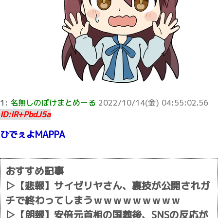
1:
名無しのぽけまとめーる
2022/10/14(金) 04:55:02.56
ID:lR+PbdJ5a
ひでぇよMAPPA
おすすめ記事
▷
【悲報】サイゼリヤさん、裏技が公開されガ
チで終わってしまうｗｗｗｗｗｗｗｗｗ
▷
【朗報】安倍元首相の国葬後、SNSの反応が