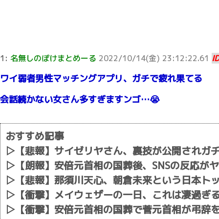
1:
名無しのぽけまとめーる
2022/10/14(金) 23:12:22.61
I
ワイ弱者男性マッチングアプリ、ガチで疲れ果てる
会話続かない女さん多すぎますンゴ…😭
おすすめ記事
▷
【悲報】サイゼリヤさん、裏技が公開されガ
▷
【朗報】安倍元首相の国葬後、SNSの反応が
▷
【悲報】那須川天心、朝倉未来という日本トッ
▷
【衝撃】メイウェザーの一日、これは凄過ぎ
▷
【衝撃】安倍元首相の国葬で菅元首相が弔辞