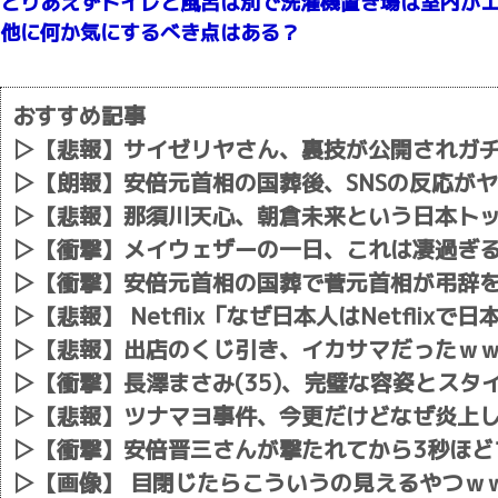
とりあえずトイレと風呂は別で洗濯機置き場は室内が
他に何か気にするべき点はある？
おすすめ記事
▷
【悲報】サイゼリヤさん、裏技が公開されガ
▷
【朗報】安倍元首相の国葬後、SNSの反応が
▷
【悲報】那須川天心、朝倉未来という日本トッ
▷
【衝撃】メイウェザーの一日、これは凄過ぎ
▷
【衝撃】安倍元首相の国葬で菅元首相が弔辞
▷
【悲報】 Netflix「なぜ日本人はNetfli
▷
【悲報】出店のくじ引き、イカサマだったｗ
▷
【衝撃】長澤まさみ(35)、完璧な容姿とス
▷
【悲報】ツナマヨ事件、今更だけどなぜ炎上
▷
【衝撃】安倍晋三さんが撃たれてから3秒ほど
▷
【画像】 目閉じたらこういうの見えるやつｗ