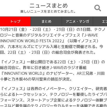
ニュースまとめ
楽しいニュースをまとめてみました。
トップ
まとめ
アニメ・マンガ
エ
10月21日（金）・22日（土）・23日（日）の3日間、テクノ
ロジーと音楽のデジタルクリエイティブフェス『J-WAVE
INNOVATION WORLD FESTA 2022』（以降イノフェス）
が、六本木ヒルズにてリアル入場と生配信で開催される。今
回、22日（土）・23日（日）の総合司会が発表された。
『イノフェス』一般公開日である22日（土）・23日（日）の
総合司会に、昨年に引き続きJ-WAVEのラジオ番組
『INNOVATION WORLD』のナビゲーター、AR三兄弟・川田
十夢と乃木坂46の早川聖来の就任が決定。
『イノフェス』は各界のイノベーター、クリエイター、研究者
らによるトークセッション、テクノロジーを駆使したライブパ
フォーマンス、スタートアップ企業によるテクノロジー体験ブ
ースなど最先端のテクノロジーやカルチャーを体験できる複合