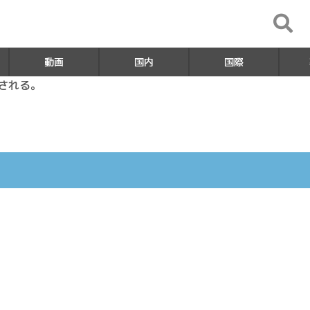
動画
国内
国際
開される。