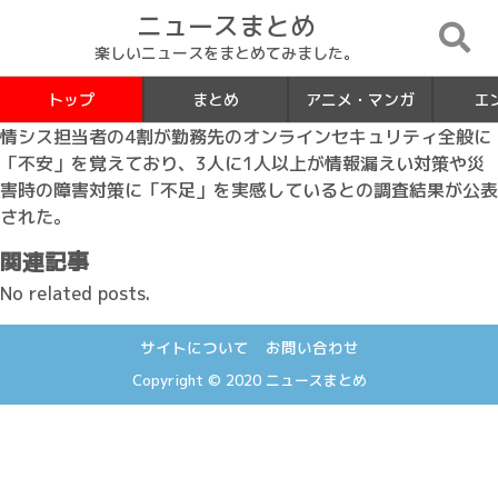
ニュースまとめ
楽しいニュースをまとめてみました。
トップ
まとめ
アニメ・マンガ
エ
情シス担当者の4割が勤務先のオンラインセキュリティ全般に
「不安」を覚えており、3人に1人以上が情報漏えい対策や災
害時の障害対策に「不足」を実感しているとの調査結果が公表
された。
関連記事
No related posts.
サイトについて
お問い合わせ
Copyright © 2020
ニュースまとめ